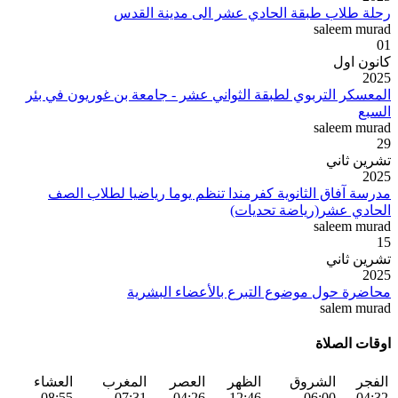
رحلة طلاب طبقة الحادي عشر الى مدينة القدس
saleem murad
01
كانون اول
2025
المعسكر التربوي لطبقة الثواني عشر - جامعة بن غوريون في بئر
السبع
saleem murad
29
تشرين ثاني
2025
مدرسة آفاق الثانوية كفرمندا تنظم يوما رياضيا لطلاب الصف
الحادي عشر(رياضة تحديات)
saleem murad
15
تشرين ثاني
2025
محاضرة حول موضوع التبرع بالأعضاء البشرية
salem murad
اوقات الصلاة
الفجر
الشروق
الظهر
العصر
المغرب
العشاء
08:55
07:31
04:26
12:46
06:00
04:32