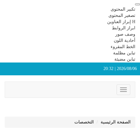
تكبير المحتوى
تصغير المحتوى
H إبراز العناوين
ابراز الروابط
وصف صور
أحادية اللون
الخط المقروء
تباين مظلمة
تباين مضيئة
2026/08/06 | 20:32
Toggle
navigation
الصفحة الرئيسية
التخصصات