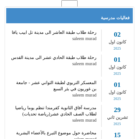
فعاليات مدرسية
رحلة طلاب طبقة العاشر الى مدينة تل ابيب يافا
02
saleem murad
كانون اول
2025
رحلة طلاب طبقة الحادي عشر الى مدينة القدس
01
saleem murad
كانون اول
2025
المعسكر التربوي لطبقة الثواني عشر - جامعة
01
بن غوريون في بئر السبع
كانون اول
saleem murad
2025
مدرسة آفاق الثانوية كفرمندا تنظم يوما رياضيا
29
لطلاب الصف الحادي عشر(رياضة تحديات)
تشرين ثاني
saleem murad
2025
محاضرة حول موضوع التبرع بالأعضاء البشرية
15