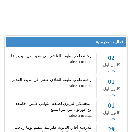
فعاليات مدرسية
رحلة طلاب طبقة العاشر الى مدينة تل ابيب يافا
02
saleem murad
كانون اول
2025
رحلة طلاب طبقة الحادي عشر الى مدينة القدس
01
saleem murad
كانون اول
2025
المعسكر التربوي لطبقة الثواني عشر - جامعة
01
بن غوريون في بئر السبع
كانون اول
saleem murad
2025
مدرسة آفاق الثانوية كفرمندا تنظم يوما رياضيا
29