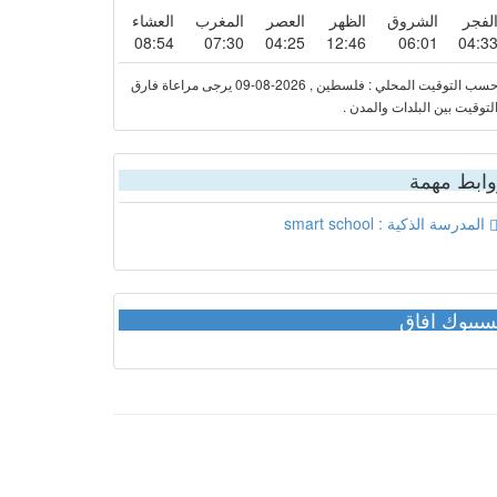
لفجر
الشروق
الظهر
العصر
المغرب
العشاء
08:54
07:30
04:25
12:46
06:01
04:3
حسب التوقيت المحلي : فلسطين , 2026-08-09 يرجى مراعاة فارق
لتوقيت بين البلدات والمدن .
ابط مهمة
المدرسة الذكية : smart school
يبوك افاق