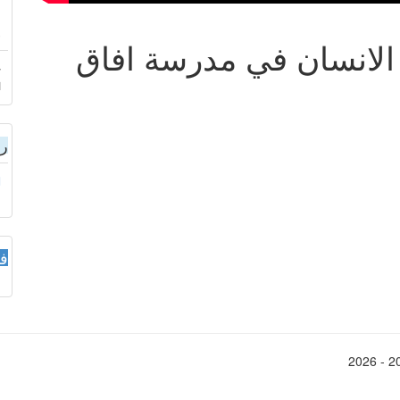
ا
3
الانسان في مدرسة افاق
ا
رو
فس