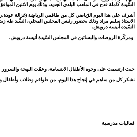
السَّيدة كاملة قدح في الملعب البلدي الجديد، وذلك يوم الاثنين المواف
أشرف على هذا اليوم الرّياضي كل من طاقمي الرياضة (غزالة عودة،روا
الاستاذ سليم مراد وذلك بحضور رئيس المجلس المحلّي، السَّيد طه زيد
السّيدة أنيسة درويش.
ومركّزة الروضات والبساتين في المجلس السّيدة أنيسة درويش.
حيث ارتسمت على وجوه الأطفال الابتسامة، وعمّت البهجة والسرور على 
نشكر كل من ساهم في إنجاح هذا اليوم، من طواقم وطلاب وأطفال وإدار
فعاليات مدرسية