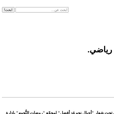
ابحث!
 رياضي.
تحت شعار "أجيال نحو غدٍ أفضل" لمجمّع "روضات النُّجوم" بإدارة