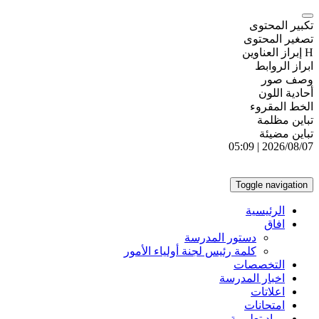
تكبير المحتوى
تصغير المحتوى
H إبراز العناوين
ابراز الروابط
وصف صور
أحادية اللون
الخط المقروء
تباين مظلمة
تباين مضيئة
2026/08/07 | 05:09
Toggle navigation
الرئيسية
افاق
دستور المدرسة
كلمة رئيس لجنة أولياء الأمور
التخصصات
اخبار المدرسة
اعلاتات
امتحانات
مواد تعليمية