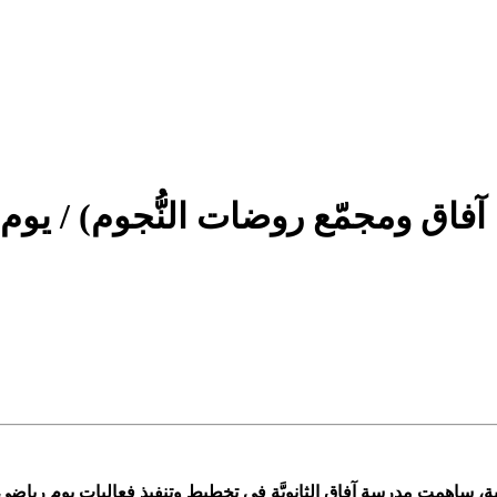
آفاق ومجمّع روضات النُّجوم) / يوم
 ساهمت مدرسة آفاق الثانويَّة في تخطيط وتنفيذ فعاليات يوم رياضي 