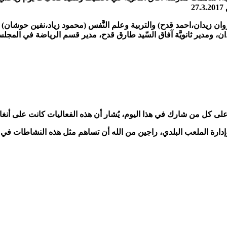
ق
27.3.2017
ن زيدان،احمد قدح) والتربية وعلم النَّفس (محمود زياد،نفين حوشان) ف
ان، ومدير ثانويَّة آفاق السّيد طارق قدح، مدير قسم الرياضة في المج
كل من شارك في هذا اليوم، يُشار أن هذه الفعاليات كانت على أنغام ا
ة الملعب البلدي، راجين من الله أن تساهم مثل هذه النشاطات في بناء