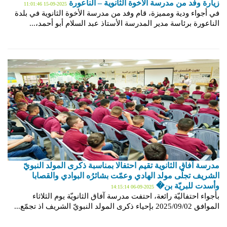
زيارة وفد من مدرسة الأخوة الثانوية – الناعورة
2025-09-15 11:01:46
في أجواء ودية ومميزة، قام وفد من مدرسة الأخوة الثانوية في بلدة
الناعورة برئاسة مدير المدرسة الأستاذ عبد السلام أبو أحمد،...
مدرسة آفاق الثانوية تقيم احتفالا بمناسبة ذكرى المولد النبويّ
الشريف تجلّى مولد الهادي وعمّت بشائرُه البوادي والقصابا
وأسدت للبريّة بن�
2025-09-06 14:15:14
بأجواء احتفاليّة رائعة، احتفت مدرسة آفاق الثانويّة يوم الثلاثاء
الموافق 2025/09/02 بإحياء ذكرى المولد النبويّ الشريف اذ تجمّع...