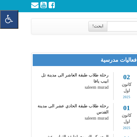
ابحث!
فعاليات مدرسية
رحلة طلاب طبقة العاشر الى مدينة تل
02
ابيب يافا
كانون
saleem murad
اول
2025
رحلة طلاب طبقة الحادي عشر الى مدينة
01
القدس
كانون
saleem murad
اول
2025
المعسكر التربوي لطبقة الثواني عشر -