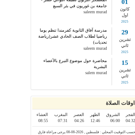
01
جامعة بن غوريون في بئر السبع
كانون
saleem murad
اول
2025
مدرسة آفاق الثانوية كفرمندا تنظم يوما
29
رياضيا لطلاب الصف الحادي عشر(رياضة
تشرين
تحديات)
ثاني
saleem murad
2025
محاضرة حول موضوع التبرع بالأعضاء
15
البشرية
تشرين
salem murad
ثاني
2025
اوقات الصلاة
لفجر
الشروق
الظهر
العصر
المغرب
العشاء
08:55
07:31
04:26
12:46
06:00
04:3
حسب التوقيت المحلي : فلسطين , 2026-08-08 يرجى مراعاة فارق