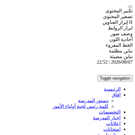
تكبير المحتوى
تصغير المحتوى
H إبراز العناوين
ابراز الروابط
وصف صور
أحادية اللون
الخط المقروء
تباين مظلمة
تباين مضيئة
2026/08/07 | 22:52
Toggle navigation
الرئيسية
افاق
دستور المدرسة
كلمة رئيس لجنة أولياء الأمور
التخصصات
اخبار المدرسة
اعلاتات
امتحانات
مواد تعليمية