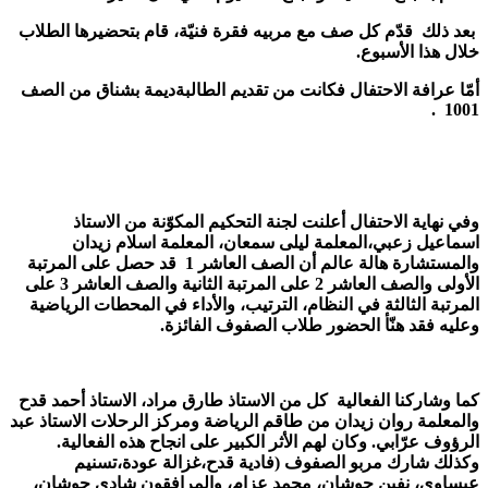
بعد ذلك قدّم كل صف مع مربيه فقرة فنيّة، قام بتحضيرها الطلاب
خلال هذا الأسبوع.
أمّا عرافة الاحتفال فكانت من تقديم
الطالبة
ديمة بشناق من الصف
1001 .
وفي نهاية الاحتفال أعلنت لجنة التحكيم المكوّنة من الاستاذ
اسماعيل زعبي،المعلمة ليلى سمعان، المعلمة اسلام زيدان
والمستشارة هالة عالم أن الصف العاشر 1 قد حصل على المرتبة
الأولى والصف العاشر 2 على المرتبة الثانية والصف العاشر 3 على
المرتبة الثالثة في النظام، الترتيب، والأداء في المحطات الرياضية
وعليه فقد هنّأ الحضور طلاب الصفوف الفائزة.
كما وشاركنا الفعالية كل من الاستاذ طارق مراد، الاستاذ أحمد قدح
والمعلمة روان زيدان من طاقم الرياضة ومركز الرحلات الاستاذ عبد
الرؤوف عرّابي. وكان لهم الأثر الكبير على انجاح هذه الفعالية.
وكذلك شارك مربو الصفوف (فادية قدح،غزالة عودة،تسنيم
عيساوي، نفين حوشان، محمد عزام، والمرافقون شادي حوشان،