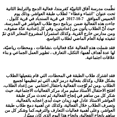
نظّمت مدرسة آفاق الثانويّة كفرمندا
،
فعالية الدمج والترابط الثانية
تحت عنوان "انتماء وعطاء" لطلاب طبقة العواشر. وذلك يوم
الخميس الموافق 7
-
10
-201
7
في قرية السندباد في قرية كابول .
جاءت هذه الفعالية ضمن برنامج دمج طلاب العواشر في المدرسة،
حيث أنّ الطلاب يأتون من إعداديتين، وفي كل إعدادية عدّة صفوف،
ومن مدارس خارج القرية
.
وكذلك استمرارا لمشروع المعابر الذي تمّ
تنفيذه نهاية العام الماضي لطلاب التواسع.
فقد شملت هذه الفعالية عدّة فعاليات ،نشاطات ، ومحطات رياضيّة،
لها عدة أهداف أهمها: التكتل
،
التعارف ، تطوير العمل الجماعي و بناء
علاقات اجتماعية.
فقد اشترك طلاب الطبقة في المحطات، التي قام بتفعيلها الطلاب
بشكل فعّال، وكذلك بفعالية درمز لايف التي تم تنظيمها لجميع
الطلاب .ومن ثم تُوّجت الفعالية باحتفال اختتامي من إعداد الطلاب،
افتتح الاحتفال الأستاذ سليم مراد مركز الفعاليات الاجتماعية، حيث
شكر كل من ساهم في إنجاح الفعالية، ثم تحدث مركز طبقة
العواشر الاستاذ عادل فهد زيدان حيث أبدى اعجابه بالفعالية،
وتصرف الطلاب خلال الفعالية، وكذلك عن أهمية دمج طلاب طبقة
العواشر، وعلى أهمية فعاليات التعارف والترفيه،كما وشكر كل من
ساهم بانجاح الفعالية، وانجاح هذا اليوم الذي كان مميّزا.