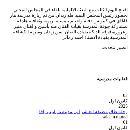
افتتح اليوم الثالث مع البعثة الالمانية بلقاء في المجلس المحلي
بحضور رئيس المجلس السيد طه زيدان،من ثم زيارة مدرسة هار
فاغاي في كيبوتس دفنه واختتم بأمسية تربوية وثقافية هادفة
بمشاركة جوقة المدرسة بقيادة الفنان طه ياسين والفنان منير
زعرورة،فرقة الدبكة بقيادة الفنان ايمن زيدان وسرية الكشافة
المدرسية بقيادة الاستاذ احمد رمالي.
الصور تتحدث.
فعاليات مدرسية
02
كانون اول
2025
رحلة طلاب طبقة العاشر الى مدينة تل ابيب يافا
saleem murad
01
كانون اول