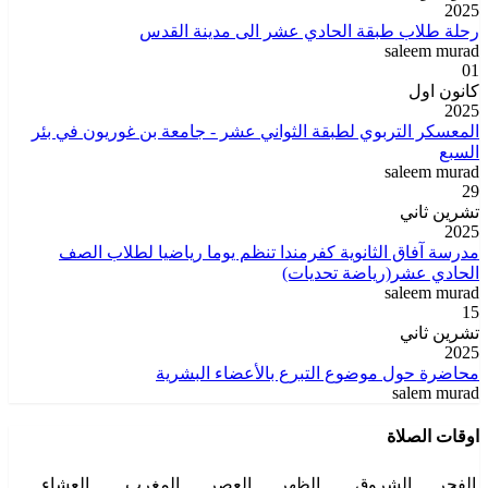
2025
رحلة طلاب طبقة الحادي عشر الى مدينة القدس
saleem murad
01
كانون اول
2025
المعسكر التربوي لطبقة الثواني عشر - جامعة بن غوريون في بئر
السبع
saleem murad
29
تشرين ثاني
2025
مدرسة آفاق الثانوية كفرمندا تنظم يوما رياضيا لطلاب الصف
الحادي عشر(رياضة تحديات)
saleem murad
15
تشرين ثاني
2025
محاضرة حول موضوع التبرع بالأعضاء البشرية
salem murad
اوقات الصلاة
الفجر
الشروق
الظهر
العصر
المغرب
العشاء