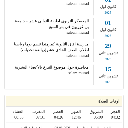
saleem murad
كانون اول
2025
المعسكر التربوي لطبقة الثواني عشر - جامعة
01
بن غوريون في بئر السبع
كانون اول
saleem murad
2025
مدرسة آفاق الثانوية كفرمندا تنظم يوما رياضيا
29
لطلاب الصف الحادي عشر(رياضة تحديات)
تشرين ثاني
saleem murad
2025
محاضرة حول موضوع التبرع بالأعضاء البشرية
15
salem murad
تشرين ثاني
2025
اوقات الصلاة
الفجر
الشروق
الظهر
العصر
المغرب
العشاء
08:55
07:31
04:26
12:46
06:00
04:32
حسب التوقيت المحلي : فلسطين , 2026-08-08 يرجى مراعاة فارق التوقيت بين