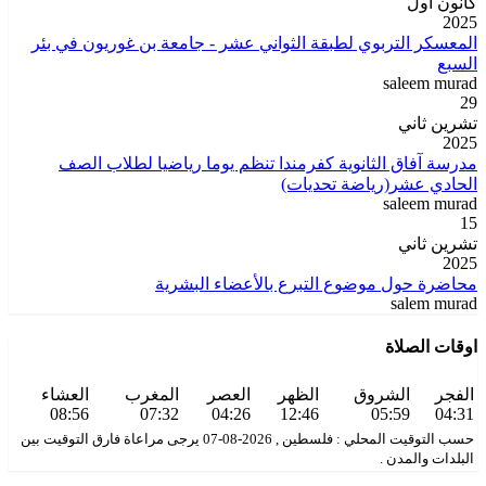
كانون اول
2025
المعسكر التربوي لطبقة الثواني عشر - جامعة بن غوريون في بئر
السبع
saleem murad
29
تشرين ثاني
2025
مدرسة آفاق الثانوية كفرمندا تنظم يوما رياضيا لطلاب الصف
الحادي عشر(رياضة تحديات)
saleem murad
15
تشرين ثاني
2025
محاضرة حول موضوع التبرع بالأعضاء البشرية
salem murad
اوقات الصلاة
الفجر
الشروق
الظهر
العصر
المغرب
العشاء
08:56
07:32
04:26
12:46
05:59
04:31
حسب التوقيت المحلي : فلسطين , 2026-08-07 يرجى مراعاة فارق التوقيت بين
البلدات والمدن .