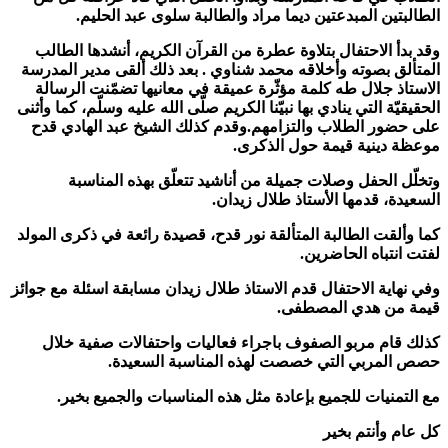
الطالبتين المبدعتين ديما مراد والطالبة سلوى عبد الحليم.
وقد بدأ الاحتفال بتلاوة عطرة من القرآن الكريم، أنشدها الطالب
المتألق بصوته وأخلاقه محمد شناوي . بعد ذلك ألقى مدير المدرسة
الاستاذ جلال طه كلمة مؤثّرة عميقة في معانيها تضمّنت الرسالة
الحقيقيّة التي ينادي بها نبيّنا الكريم صلّى الله عليه وسلّم، كما وأثنى
على حضور الطلاب والتزامهم.وقدم كذلك الشيخ عبد الهادي قدح
موعظة دينية قيمة حول الذكرى.
وتخلّل الحفل وصلات جميلة من أناشيد تتعلّق بهذه المناسبة
السعيدة، قدمها الأستاذ طلال زيدان.
كما وألقت الطالبة المتألقة نور قدح، قصيدة رائعة في ذكرى المولد
لفتت انتباه الحاضرين.
وفي نهاية الاحتفال قدم الاستاذ طلال زيدان مسابقة اسئلة مع جوائز
قيمة من هدي المصطفى.
كذلك قام مربو الصفوف باجراء فعاليات واحتفالات صفية خلال
حصص المربي التي خصصت لهذه المناسبة السعيدة.
مع التمنيات للجميع بإعادة مثل هذه المناسبات والجميع بخير.
كل عام وأنتم بخير