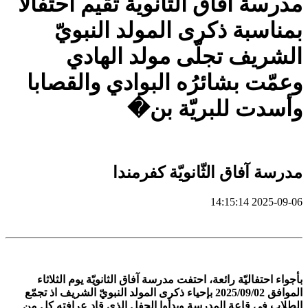
مدرسة آفاق الثانوية تقيم احتفالا
بمناسبة ذكرى المولد النبويّ
الشريف تجلّى مولد الهادي
وعمّت بشائرُه البوادي والقصابا
وأسدت للبريّة بن�
مدرسة آفاق الثّانويّة كفرمندا
2025-09-06 14:15:14
بأجواء احتفاليّة رائعة، احتفت مدرسة آفاق الثانويّة يوم الثلاثاء
الموافق 2025/09/02 بإحياء ذكرى المولد النبويّ الشريف اذ تجمّع
الطلاب في قاعة المدرسة وبدأوا الحفل الذي قاد عرافته كل من