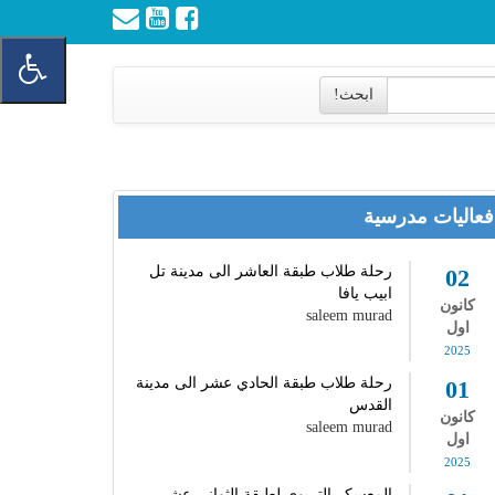
ابحث!
فعاليات مدرسية
رحلة طلاب طبقة العاشر الى مدينة تل
02
ابيب يافا
كانون
saleem murad
اول
2025
رحلة طلاب طبقة الحادي عشر الى مدينة
01
القدس
كانون
saleem murad
اول
2025
المعسكر التربوي لطبقة الثواني عشر -