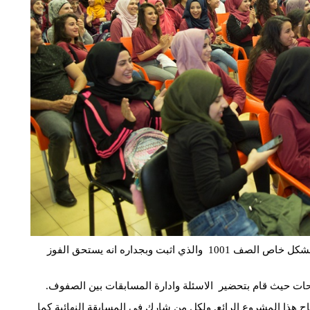
نبارك للصفوف المتأهلة وصولهم للمرحلة النهائية ونهنئ بشكل خاص الصف 1001 والذي اثبت وبجداره انه يستحق الفوز
محات حيث قام بتحضير الاسئلة وادارة المسابقات بين الصفوف.
 هذا المشروع الرائع, ولكل من شارك في المسابقة النهائية كما