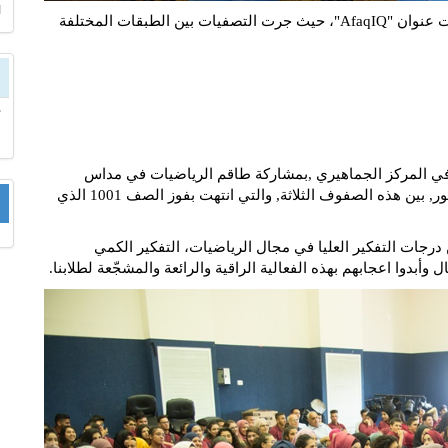
ا
نظمت مدرسة آفاق الثانوية "مسابقة التفكير الذهني" تحت عنوان "AfaqIQ"، حيث جرت التصفيات بين الطبقات المختلفة
يمت المسابقة النهائية يوم الثلاثاء الموافق 2018-3-27 في المركز الجماهيري ,بمشاركة طاقم الرياضيات في مداس
القرية وممثلين عن المجلس المحلي وعن لجنة أولياء الأمور, بين هذه الصفوف الثلاثة, والتي انتهت بفوز الصف 1001 الذي
جات التفكير العليا في مجال الرياضيات، التفكير الكمي
بدوا اعجابهم بهذه الفعالية الراقية والرائعة والمشجّعة لطلابنا.