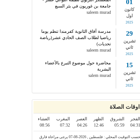
01
جامعة بن غوريون في بئر السبع
كانون
saleem murad
اول
2025
مدرسة آفاق الثانوية كفرمندا تنظم يوما
29
رياضيا لطلاب الصف الحادي عشر(رياضة
تشرين
تحديات)
ثاني
saleem murad
2025
محاضرة حول موضوع التبرع بالأعضاء
15
البشرية
تشرين
salem murad
ثاني
2025
اوقات الصلاة
لفجر
الشروق
الظهر
العصر
المغرب
العشاء
08:56
07:32
04:26
12:46
05:59
04:3
حسب التوقيت المحلي : فلسطين , 2026-08-07 يرجى مراعاة فارق