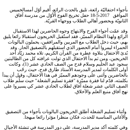
بأجواء احتفاليّة رائعة، تليق بالحدث الرائع، أُقيم أوّل أمسالخميس
الموافق 2017-5-18 حفل تخريج الفوج الأوّل من مدرسة آفاق
الثانويّة وبحضور أهالي الطلاب ووجهاء القريّة.
وقد عمّت أجواء الفرح والابتهاج وجوه الحاضرين لهذا الاستقبال
الرائع ولهذا النظام المميّز، فقد استُقبل الخريجون استقبالا رائعا يليق
بهم، حيث دخل الطلاب مع المربين والمرافقين، يحملون البالونات
الحمراء ليمروا أمام الحضور الذي استقبلهم بالتصفيق الحار. وقد
بُدئ الاحتفال بتلاوة عطرة من القرآن الكريم، تلاه محمد زيّاد أحد
الخريجين، ومن ثم بدأ الاحتفال الذي تولت عرافته كل من الطالبتين
سجود عبد الحليم وسلام قدح من الصف الحادي عشر (1)، وكانت
أولى الكلمات لمدير المدرسة الأستاذ طارق قدح، حيث رحّب
بالحاضرين وأثنى على وجودهم المميّز في هذا الاحتفال، وقبل أن يبدأ
بكلمته، قدّم لنا فقرة مميّزة "فقرة تسليم الشعلة" حيث سلّم طلاب
الصف الثاني عشر شعلة آفاق لطلاب الحادي عشر كي يسيروا على
نهج آفاق منبع العلم والأخلاق.
وأثناء تسليم الشعلة أطلق الخريجون البالونات بأجواء من التصفيق
والأغاني المناسبة للحدث، فكان منظرا مؤثرا رائعا مبهجا.
وفي كلمته أكد مدير المدرسة، على دور المدرسة في تنشئة الأجيال