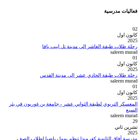
فعاليات مدرسية
02
كانون اول
2025
رحلة طلاب طبقة العاشر الى مدينة تل ابيب يافا
saleem murad
01
كانون اول
2025
رحلة طلاب طبقة الحادي عشر الى مدينة القدس
saleem murad
01
كانون اول
2025
المعسكر التربوي لطبقة الثواني عشر - جامعة بن غوريون في بئر
السبع
saleem murad
29
تشرين ثاني
2025
مدرسة آفاق الثانوية كفرمندا تنظم يوما رياضيا لطلاب الصف