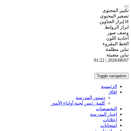
تكبير المحتوى
تصغير المحتوى
H إبراز العناوين
ابراز الروابط
وصف صور
أحادية اللون
الخط المقروء
تباين مظلمة
تباين مضيئة
2026/08/07 | 01:22
Toggle navigation
الرئيسية
افاق
دستور المدرسة
كلمة رئيس لجنة أولياء الأمور
التخصصات
اخبار المدرسة
اعلاتات
امتحانات
مواد تعليمية