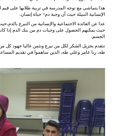
هذا يتماشى مع توجه المدرسة في تربية طلابها على قيم 
الإنسانية النبيلة حيث أن وجبة دم= حياة إنسان.
عدا عن الفائدة الاجتماعية والإنسانية من التبرع بالدم،ح
حيث يمكنهم الحصول على وجبات دم من بنك الدم إذا كانت 
الجسم.
نتقدم بجزيل الشكر لكل من تبرع ونثمن غاليا جهود كل 
طه، رنا عامر وعلي طه، الذين ساهموا في تقديم المساع