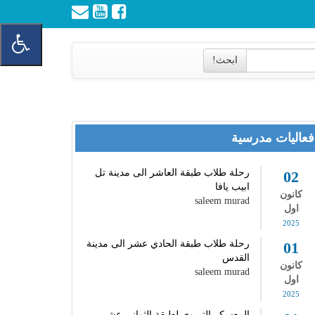
ابحث!
فعاليات مدرسية
رحلة طلاب طبقة العاشر الى مدينة تل
02
ابيب يافا
كانون
saleem murad
اول
2025
رحلة طلاب طبقة الحادي عشر الى مدينة
01
القدس
كانون
saleem murad
اول
2025
المعسكر التربوي لطبقة الثواني عشر -