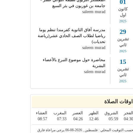
01
جامعة بن غوريون في بئر السبع
كانون
saleem murad
اول
2025
مدرسة آفاق الثانوية كفرمندا تنظم يوما
29
رياضيا لطلاب الصف الحادي عشر(رياضة
تشرين
تحديات)
ثاني
saleem murad
2025
محاضرة حول موضوع التبرع بالأعضاء
15
البشرية
تشرين
salem murad
ثاني
2025
اوقات الصلاة
لفجر
الشروق
الظهر
العصر
المغرب
العشاء
08:57
07:33
04:26
12:46
05:59
04:3
حسب التوقيت المحلي : فلسطين , 2026-08-06 يرجى مراعاة فارق