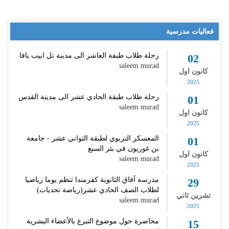
فعاليات مدرسية
رحلة طلاب طبقة العاشر الى مدينة تل ابيب يافا
02
saleem murad
كانون اول
2025
رحلة طلاب طبقة الحادي عشر الى مدينة القدس
01
saleem murad
كانون اول
2025
المعسكر التربوي لطبقة الثواني عشر - جامعة
01
بن غوريون في بئر السبع
كانون اول
saleem murad
2025
مدرسة آفاق الثانوية كفرمندا تنظم يوما رياضيا
29
لطلاب الصف الحادي عشر(رياضة تحديات)
تشرين ثاني
saleem murad
2025
محاضرة حول موضوع التبرع بالأعضاء البشرية
15