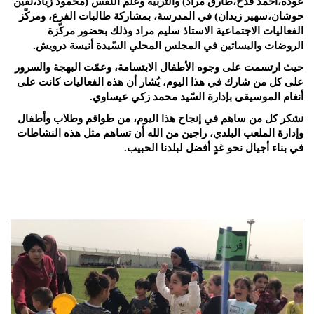
عودة،احمد قدح،طارق مراد) والتربية وعلم النَّفس (محمود زياد،نفين
حوشان،سهير زيدان) في المدرسة، بمشاركة طالبات الفرع، ومركّز
الفعاليات الاجتماعية الاستاذ سليم مراد وذلك بحضور مركّزة
الروضات والبساتين في المجلس المحلي السّيدة أنيسة درويش.
حيث ارتسمت على وجوه الأطفال الابتسامة، وعمّت البهجة والسرور
على كل من شارك في هذا اليوم، يُشار أن هذه الفعاليات كانت على
أنغام الموسيقى بإدارة السّيد محمد زكي عيساوي.
نشكر كل من ساهم في إنجاح هذا اليوم، من طواقم وطلاب وأطفال
وإدارة الملعب البلدي، راجين من الله أن تساهم مثل هذه النشاطات
في بناء أجيال نحو غدٍ أفضل لبلدنا الحبيب.