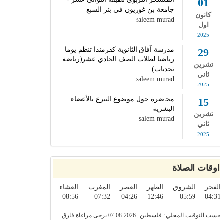
01
جامعة بن غوريون في بئر السبع
كانون
saleem murad
اول
2025
مدرسة آفاق الثانوية كفرمندا تنظم يوما
29
رياضيا لطلاب الصف الحادي عشر(رياضة
تشرين
تحديات)
ثاني
saleem murad
2025
محاضرة حول موضوع التبرع بالأعضاء
15
البشرية
تشرين
salem murad
ثاني
2025
اوقات الصلاة
لفجر
الشروق
الظهر
العصر
المغرب
العشاء
08:56
07:32
04:26
12:46
05:59
04:3
حسب التوقيت المحلي : فلسطين , 2026-08-07 يرجى مراعاة فارق