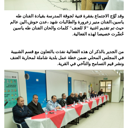
وقد تُوّج الاجتماع بفقرة فنية لجوقة المدرسة بقيادة الفنان طه
ياسين،الفنان منير زعرورة والطالبات شهد ،عدن حوش،الين عالم
حيث تم تقديم اغنية "لا للعنف" كلمات والحان الفنان طه ياسين
حُضّرت خصيصا لهذه الفعالية.
من الجدير بالذكر ان هذه الفعالية نفذت بالتعاون مع قسم الشبيبة
في المجلس المحلي ضمن خطة عمل بلدية شاملة لمحاربة العنف
ونشر قيم التسامح والتآخي في القرية.