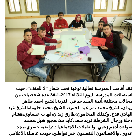
فقد أقامت المدرسة فعالية توعية تحت شعار "لا للعنف"،
حيث
استضافت المدرسة اليوم الثلاثاء 2017-1-30 عدة شخصيات من
مجالات مختلفة،أئمة المساجد في القرية:الشيخ احمد ظاهر
زيدان،الشيخ محمد نمر عبد الحميد، الشيخ محمد حلومة،الشيخ عبد
الهادي قدح. وكذلك المحامون:طارق زيدان،ايهاب عيساوي،هشام
دحلة.ورجال الشرطة:فريد سعد،كايد ملا،سجيع شبل،محمد
سواعد،أدهم زعبي. والعاملات الاجتماعيات:راضية حصري،مجد
عدوي. والاخصائيون النفسيون:خير قواطين،جودت عاصلة،الاعلامي