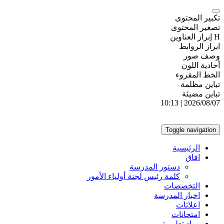
تكبير المحتوى
تصغير المحتوى
H إبراز العناوين
ابراز الروابط
وصف صور
أحادية اللون
الخط المقروء
تباين مظلمة
تباين مضيئة
2026/08/07 | 10:13
Toggle navigation
الرئيسية
افاق
دستور المدرسة
كلمة رئيس لجنة أولياء الأمور
التخصصات
اخبار المدرسة
اعلاتات
امتحانات
مواد تعليمية