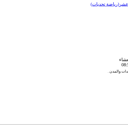
 عشر(رياضة تحديات)
عشاء
08: