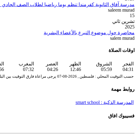
مدرسة آفاق الثانوية كفرمندا تنظم يوما رياضيا لطلاب الصف الحادي
saleem murad
15
تشرين ثاني
2025
محاضرة حول موضوع التبرع بالأعضاء البشرية
salem murad
اوقات الصلاة
الفجر
الشروق
الظهر
العصر
المغرب
ال
56
07:32
04:26
12:46
05:59
04:31
حسب التوقيت المحلي : فلسطين , 2026-08-07 يرجى مراعاة فارق التوقيت بين البلدات والمدن .
روابط مهمة
المدرسة الذكية : smart school
فسيبوك افاق