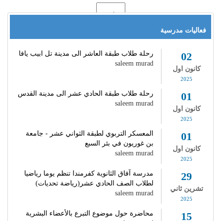
فعاليات مدرسية
رحلة طلاب طبقة العاشر الى مدينة تل ابيب يافا
02
saleem murad
كانون اول
2025
رحلة طلاب طبقة الحادي عشر الى مدينة القدس
01
saleem murad
كانون اول
2025
المعسكر التربوي لطبقة الثواني عشر - جامعة
01
بن غوريون في بئر السبع
كانون اول
saleem murad
2025
مدرسة آفاق الثانوية كفرمندا تنظم يوما رياضيا
29
لطلاب الصف الحادي عشر(رياضة تحديات)
تشرين ثاني
saleem murad
2025
محاضرة حول موضوع التبرع بالأعضاء البشرية
15