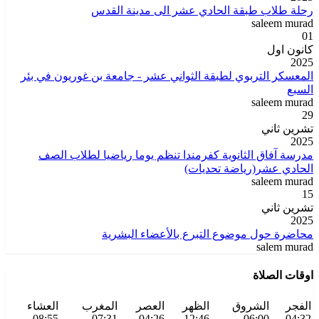
رحلة طلاب طبقة الحادي عشر الى مدينة القدس
saleem murad
01
كانون اول
2025
المعسكر التربوي لطبقة الثواني عشر - جامعة بن غوريون في بئر
السبع
saleem murad
29
تشرين ثاني
2025
مدرسة آفاق الثانوية كفرمندا تنظم يوما رياضيا لطلاب الصف
الحادي عشر(رياضة تحديات)
saleem murad
15
تشرين ثاني
2025
محاضرة حول موضوع التبرع بالأعضاء البشرية
salem murad
اوقات الصلاة
الفجر
الشروق
الظهر
العصر
المغرب
العشاء
08:55
07:31
04:26
12:46
06:00
04:32