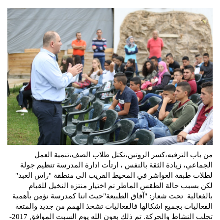
من باب الترفيه،كسر الروتين،تكتل طلاب الصف،تنمية العمل
الجماعي، زيادة الثقة بالنفس ، ارتأت ادارة المدرسة تنظيم جولة
لطلاب طبقة العواشر في المحيط القريب الى منطقة "راس العبد"
لكن بسبب حالة الطقس الماطر تم اختيار منتزه النخيل للقيام
بالفعالية تحت شعار: "آفاق الطبيعة"حيث اننا كمدرسة نؤمن بأهمية
الفعاليات بجميع اشكالها فالفعاليات تشحذ الهمم من جديد والمتعة
تجلب النشاط والحركة. تم ذلك بعون الله يوم السبت الموافق 2017-