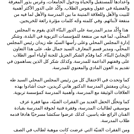
واعدادها للمستقبل والحياة ودخول الجامعات، وغرس بذور المعرفة
والفضيلة في عقول ونفوس الطلاب. وأكّد على الدور الأكثر أهمية
للبيت والأهل وللعلاقة المتينة ما بين المدرسة والأهل لما فيه من
منفعة لأبنائهم. وفي كلمته وجّه كلمات مؤثرة رائعة للخريجين.
هذا وأكّد مدير المدرسة على الدور البنّاء الذي يقوم به المجلس
المحلّي، لما فيه من منفعة للمؤسسات التربوية في البلدة، وشكر
إدارة المجلس المحلي وعلى رأسها السيّد طه زيدان رئيس المجلس
المحلّي، ومدير قسم المعارف السيد جمال طه، على هذا التعاون
الإيجابيّ البنّاء. كما وقدّم الشكر الجزيل للجنة أولياء أمور الطلاب
على وقفتهم الداعمة للمدرسة. وكذلك شكر كل الذين يساهمون في
تقديم يد العون المادي والمعنوي للمدرسة.
كما وتحدث في الاحتفال كل من رئيس المجلس المحلي السيد طه
زيدان ومفتش المدرسة الدكتور هاني كريدين، حيث أشادوا بهذه
العلاقات الوثيقة مع المدرسة، وأهمية المدرسة كمؤسسة تربوية.
كما وتخلّل الحفل العديد من الفقرات الفنيّة، منها فقرة عزف
موسيقي لطالبات المدرسة، وفقرة فنية لجوقة المدرسة بقيادة
الفنان الرائع طه ياسين، كذلك عرضوا سكتشا مسرحيّا هادفا قدمه
طلاب المدرسة.
ومن الفقرات الفنيّة التي عرضت كانت موهبة لطالب في الصف