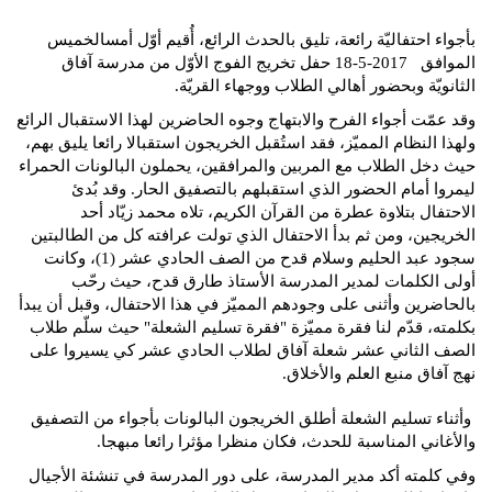
بأجواء احتفاليّة رائعة، تليق بالحدث الرائع، أُقيم أوّل أمسالخميس
الموافق 2017-5-18 حفل تخريج الفوج الأوّل من مدرسة آفاق
الثانويّة وبحضور أهالي الطلاب ووجهاء القريّة.
وقد عمّت أجواء الفرح والابتهاج وجوه الحاضرين لهذا الاستقبال الرائع
ولهذا النظام المميّز، فقد استُقبل الخريجون استقبالا رائعا يليق بهم،
حيث دخل الطلاب مع المربين والمرافقين، يحملون البالونات الحمراء
ليمروا أمام الحضور الذي استقبلهم بالتصفيق الحار. وقد بُدئ
الاحتفال بتلاوة عطرة من القرآن الكريم، تلاه محمد زيّاد أحد
الخريجين، ومن ثم بدأ الاحتفال الذي تولت عرافته كل من الطالبتين
سجود عبد الحليم وسلام قدح من الصف الحادي عشر (1)، وكانت
أولى الكلمات لمدير المدرسة الأستاذ طارق قدح، حيث رحّب
بالحاضرين وأثنى على وجودهم المميّز في هذا الاحتفال، وقبل أن يبدأ
بكلمته، قدّم لنا فقرة مميّزة "فقرة تسليم الشعلة" حيث سلّم طلاب
الصف الثاني عشر شعلة آفاق لطلاب الحادي عشر كي يسيروا على
نهج آفاق منبع العلم والأخلاق.
وأثناء تسليم الشعلة أطلق الخريجون البالونات بأجواء من التصفيق
والأغاني المناسبة للحدث، فكان منظرا مؤثرا رائعا مبهجا.
وفي كلمته أكد مدير المدرسة، على دور المدرسة في تنشئة الأجيال