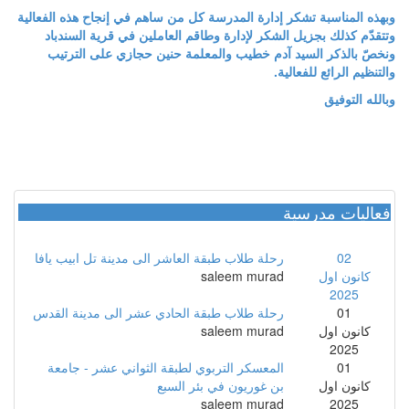
وبهذه المناسبة تشكر إدارة المدرسة كل من ساهم في إنجاح هذه الفعالية
وتتقدّم كذلك بجزيل الشكر لإدارة وطاقم العاملين في قرية السندباد
ونخصّ بالذكر السيد آدم خطيب والمعلمة حنين حجازي على الترتيب
والتنظيم الرائع للفعالية.
وبالله التوفيق
فعاليات مدرسية
02
رحلة طلاب طبقة العاشر الى مدينة تل ابيب يافا
كانون اول
saleem murad
2025
01
رحلة طلاب طبقة الحادي عشر الى مدينة القدس
كانون اول
saleem murad
2025
01
المعسكر التربوي لطبقة الثواني عشر - جامعة
كانون اول
بن غوريون في بئر السبع
saleem murad
2025