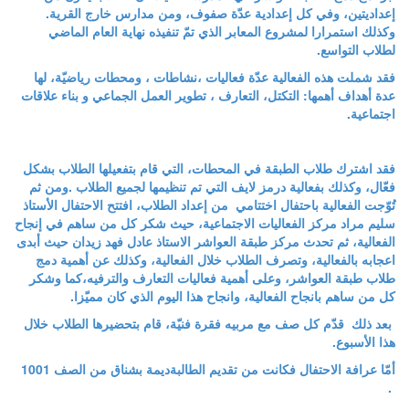
إعداديتين، وفي كل إعدادية عدّة صفوف، ومن مدارس خارج القرية
.
وكذلك استمرارا لمشروع المعابر الذي تمّ تنفيذه نهاية العام الماضي
لطلاب التواسع.
فقد شملت هذه الفعالية عدّة فعاليات ،نشاطات ، ومحطات رياضيّة، لها
عدة أهداف أهمها: التكتل
،
التعارف ، تطوير العمل الجماعي و بناء علاقات
اجتماعية.
فقد اشترك طلاب الطبقة في المحطات، التي قام بتفعيلها الطلاب بشكل
فعّال، وكذلك بفعالية درمز لايف التي تم تنظيمها لجميع الطلاب .ومن ثم
تُوّجت الفعالية باحتفال اختتامي من إعداد الطلاب، افتتح الاحتفال الأستاذ
سليم مراد مركز الفعاليات الاجتماعية، حيث شكر كل من ساهم في إنجاح
الفعالية، ثم تحدث مركز طبقة العواشر الاستاذ عادل فهد زيدان حيث أبدى
اعجابه بالفعالية، وتصرف الطلاب خلال الفعالية، وكذلك عن أهمية دمج
طلاب طبقة العواشر، وعلى أهمية فعاليات التعارف والترفيه،كما وشكر
كل من ساهم بانجاح الفعالية، وانجاح هذا اليوم الذي كان مميّزا.
بعد ذلك قدّم كل صف مع مربيه فقرة فنيّة، قام بتحضيرها الطلاب خلال
هذا الأسبوع.
أمّا عرافة الاحتفال فكانت من تقديم
الطالبة
ديمة بشناق من الصف 1001
.